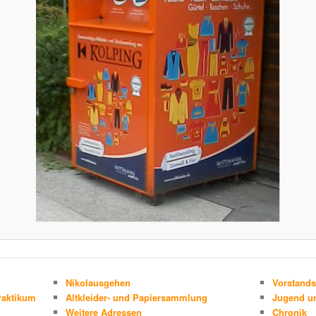
Nikolausgehen
Vorstands
raktikum
Altkleider- und Papiersammlung
Jugend un
Weitere Adressen
Chronik