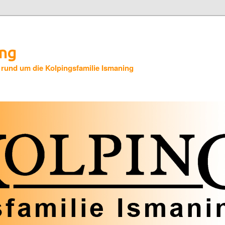
ing
 rund um die Kolpingsfamilie Ismaning