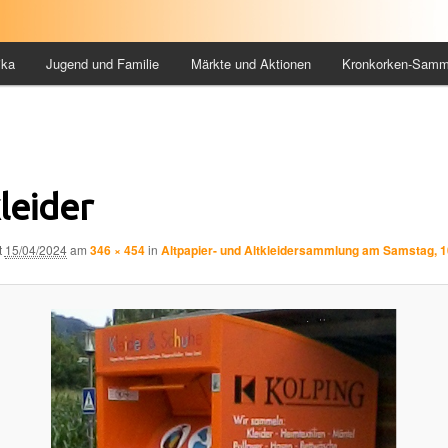
ika
Jugend und Familie
Märkte und Aktionen
Kronkorken-Samm
leider
t
15/04/2024
am
346 × 454
in
Altpapier- und Altkleidersammlung am Samstag, 1