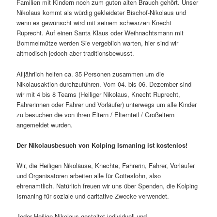
Familien mit Kindern noch zum guten alten Brauch gehört. Unser
Nikolaus kommt als würdig gekleideter Bischof-Nikolaus und
wenn es gewünscht wird mit seinem schwarzen Knecht
Ruprecht. Auf einen Santa Klaus oder Weihnachtsmann mit
Bommelmütze werden Sie vergeblich warten, hier sind wir
altmodisch jedoch aber traditionsbewusst.
Alljährlich helfen ca. 35 Personen zusammen um die
Nikolausaktion durchzuführen. Vom 04. bis 06. Dezember sind
wir mit 4 bis 8 Teams (Heiliger Nikolaus, Knecht Ruprecht,
Fahrerinnen oder Fahrer und Vorläufer) unterwegs um alle Kinder
zu besuchen die von ihren Eltern / Elternteil / Großeltern
angemeldet wurden.
Der Nikolausbesuch von Kolping Ismaning ist kostenlos!
Wir, die Heiligen Nikoläuse, Knechte, Fahrerin, Fahrer, Vorläufer
und Organisatoren arbeiten alle für Gotteslohn, also
ehrenamtlich. Natürlich freuen wir uns über Spenden, die Kolping
Ismaning für soziale und caritative Zwecke verwendet.
Jeder Heilige Nikolaus gestaltet individuell und