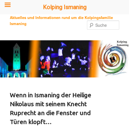
Kolping Ismaning
Zum
Aktuelles und Informationen rund um die Kolpingsfamilie
primären
Ismaning
Such
Inhalt
springen
Wenn in Ismaning der Heilige
Nikolaus mit seinem Knecht
Ruprecht an die Fenster und
Türen klopft…