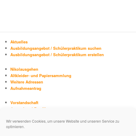
Aktuelles
Ausbildungsangebot / Schülerpraktikum suchen
Ausbildungsangebot / Schülerpraktikum erstellen
Nikolausgehen
Altkleider- und Papiersammlung
Weitere Adressen
Aufnahmeantrag
Vorstandschaft
Jugend und Familie
Chronik
Wir verwenden Cookies, um unsere Website und unseren Service zu
Adolph Kolping
optimieren.
Impressum
Datenschutzerklärung