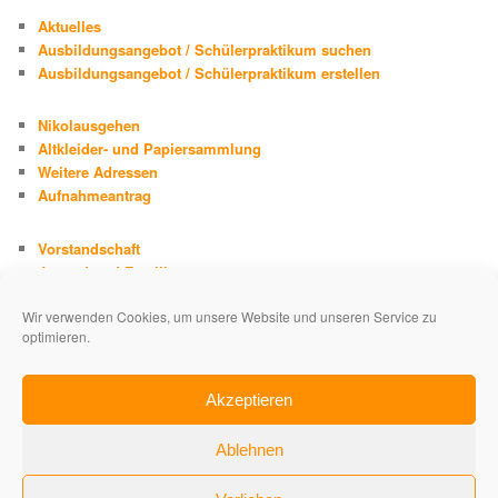
Aktuelles
Ausbildungsangebot / Schülerpraktikum suchen
Ausbildungsangebot / Schülerpraktikum erstellen
Nikolausgehen
Altkleider- und Papiersammlung
Weitere Adressen
Aufnahmeantrag
Vorstandschaft
Jugend und Familie
Chronik
Wir verwenden Cookies, um unsere Website und unseren Service zu
Adolph Kolping
optimieren.
Impressum
Datenschutzerklärung
Akzeptieren
Ablehnen