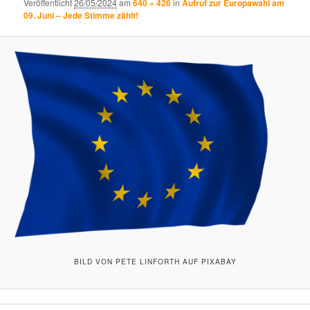
Veröffentlicht
26/05/2024
am
640 × 426
in
Aufruf zur Europawahl am
09. Juni – Jede Stimme zählt!
BILD VON PETE LINFORTH AUF PIXABAY