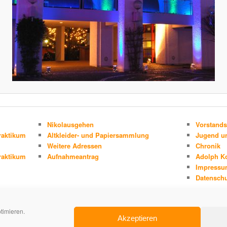
Nikolausgehen
Vorstands
raktikum
Altkleider- und Papiersammlung
Jugend un
Weitere Adressen
Chronik
raktikum
Aufnahmeantrag
Adolph K
Impress
Datenschu
timieren.
Akzeptieren