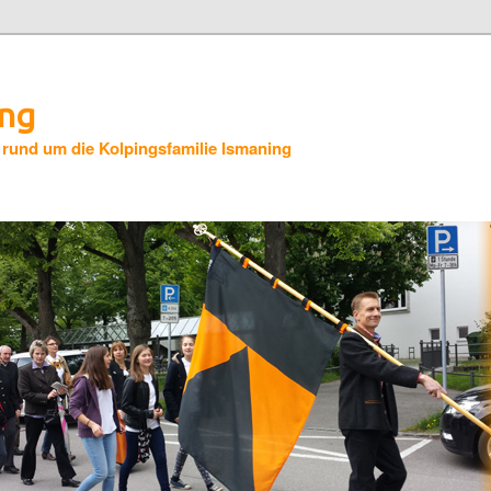
ing
 rund um die Kolpingsfamilie Ismaning