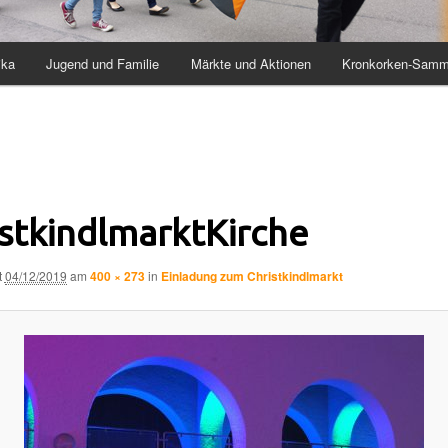
ika
Jugend und Familie
Märkte und Aktionen
Kronkorken-Samm
istkindlmarktKirche
t
04/12/2019
am
400 × 273
in
Einladung zum Christkindlmarkt