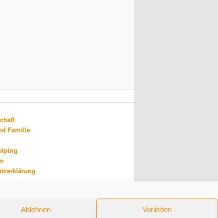
chaft
d Familie
olping
um
tzerklärung
Ablehnen
Vorlieben