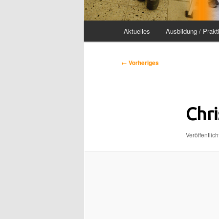
Hauptmenü
Aktuelles
Ausbildung / Prakt
Bilder-
← Vorheriges
Navigation
Chr
Veröffentlich