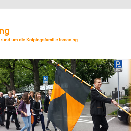
ing
 rund um die Kolpingsfamilie Ismaning