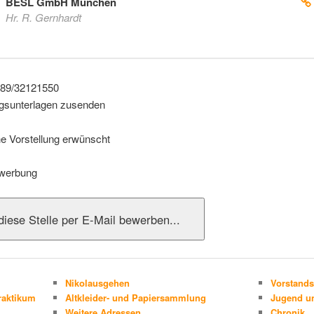
BESL GmbH München
Hr. R. Gernhardt
89/32121550
sunterlagen zusenden
he Vorstellung erwünscht
werbung
Nikolausgehen
Vorstands
raktikum
Altkleider- und Papiersammlung
Jugend un
Weitere Adressen
Chronik