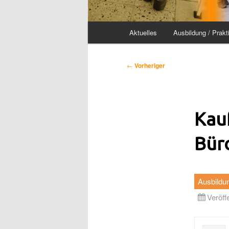
Hauptmenü
Aktuelles
Ausbildung / Prakt
Beitragsnavigation
←
Vorheriger
Kau
Bür
Ausbildu
Veröff