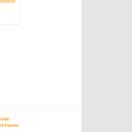
Website
chaft
d Familie