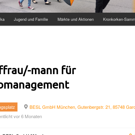
ika
Jugend und Familie
Märkte und Aktionen
Kronkorken-Samm
ffrau/-mann für
omanagement
ngsplatz
BESL GmbH München, Gutenbergstr. 21, 85748 Gar
entlicht vor 6 Monaten