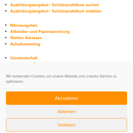
Ausbildungsangebot / Schülerpraktikum suchen
Ausbildungsangebot / Schülerpraktikum erstellen
Nikolausgehen
Altkleider- und Papiersammlung
Weitere Adressen
Aufnahmeantrag
Vorstandschaft
Jugend und Familie
Chronik
Wir verwenden Cookies, um unsere Website und unseren Service zu
Adolph Kolping
optimieren.
Impressum
Datenschutzerklärung
Akzeptieren
Ablehnen
Vorlieben