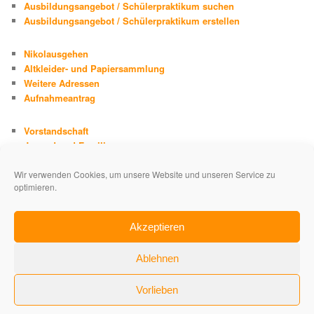
Ausbildungsangebot / Schülerpraktikum suchen
Ausbildungsangebot / Schülerpraktikum erstellen
Nikolausgehen
Altkleider- und Papiersammlung
Weitere Adressen
Aufnahmeantrag
Vorstandschaft
Jugend und Familie
Chronik
Wir verwenden Cookies, um unsere Website und unseren Service zu
Adolph Kolping
optimieren.
Impressum
Datenschutzerklärung
Akzeptieren
Ablehnen
Vorlieben