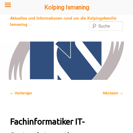
Kolping Ismaning
Zum
Aktuelles und Informationen rund um die Kolpingsfamilie
primären
Ismaning
Such
Inhalt
springen
Beitragsnavigation
←
Vorheriger
Nächster
→
Fachinformatiker IT-