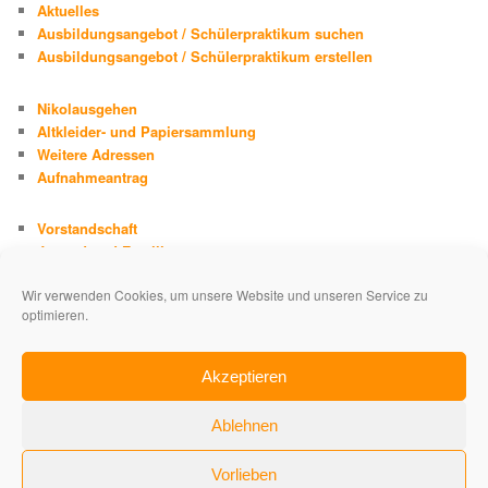
Aktuelles
Ausbildungsangebot / Schülerpraktikum suchen
Ausbildungsangebot / Schülerpraktikum erstellen
Nikolausgehen
Altkleider- und Papiersammlung
Weitere Adressen
Aufnahmeantrag
Vorstandschaft
Jugend und Familie
Chronik
Wir verwenden Cookies, um unsere Website und unseren Service zu
Adolph Kolping
optimieren.
Impressum
Datenschutzerklärung
Akzeptieren
Ablehnen
Vorlieben