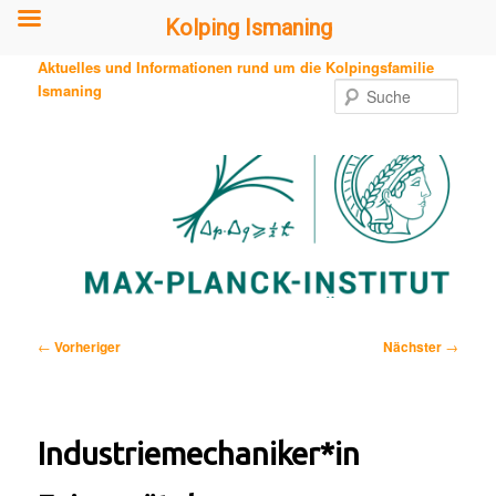
Kolping Ismaning
Zum
Aktuelles und Informationen rund um die Kolpingsfamilie
primären
Ismaning
Such
Inhalt
springen
Beitragsnavigation
←
Vorheriger
Nächster
→
Industriemechaniker*in