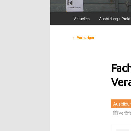
Hauptmenü
Aktuelles
Ausbildung / Prakt
Beitragsnavigation
←
Vorheriger
Fach
Ver
Ausbildu
Veröff