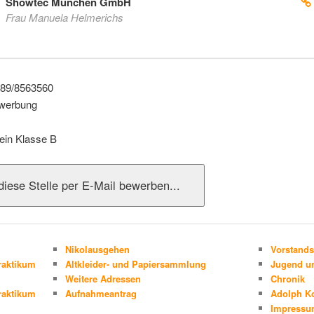
Showtec München GmbH
Frau Manuela Helmerichs
89/8563560
werbung
ein Klasse B
Nikolausgehen
Vorstands
raktikum
Altkleider- und Papiersammlung
Jugend un
Weitere Adressen
Chronik
raktikum
Aufnahmeantrag
Adolph K
Impress