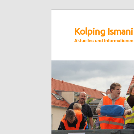
Zum
primären
Inhalt
Kolping Isman
springen
Aktuelles und Informationen