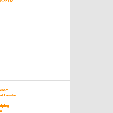
Website
chaft
d Familie
olping
um