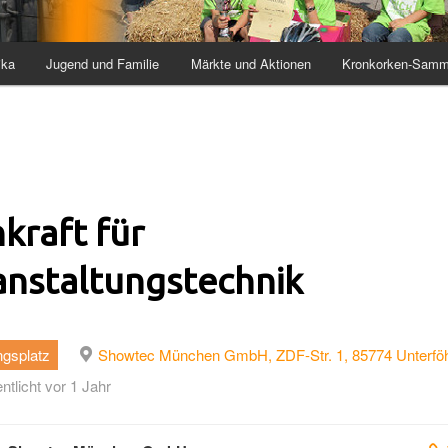
ika
Jugend und Familie
Märkte und Aktionen
Kronkorken-Samm
kraft für
anstaltungstechnik
ngsplatz
Showtec München GmbH, ZDF-Str. 1, 85774 Unterföh
entlicht vor 1 Jahr