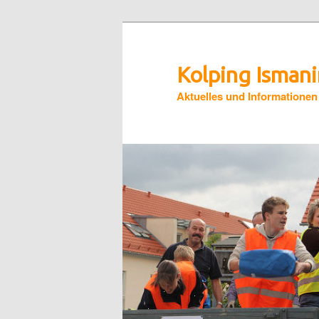
Zum
primären
Inhalt
Kolping Isman
springen
Aktuelles und Informationen