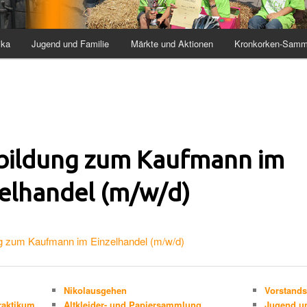
ika
Jugend und Familie
Märkte und Aktionen
Kronkorken-Samm
bildung zum Kaufmann im
zelhandel (m/w/d)
g zum Kaufmann im Einzelhandel (m/w/d)
Nikolausgehen
Vorstands
raktikum
Altkleider- und Papiersammlung
Jugend un