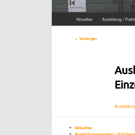
Hauptmenü
Aktuelles
Ausbildung / Prakt
Beitragsnavigation
←
Vorheriger
Aus
Ein
Ausbildun
Aktuelles
Ausbildungsangebot / Schülerp