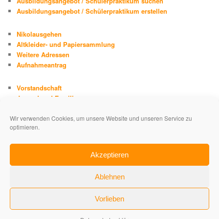
Ausbildungsangebot / Schülerpraktikum suchen
Ausbildungsangebot / Schülerpraktikum erstellen
Nikolausgehen
Altkleider- und Papiersammlung
Weitere Adressen
Aufnahmeantrag
Vorstandschaft
Jugend und Familie
Chronik
Wir verwenden Cookies, um unsere Website und unseren Service zu
Adolph Kolping
optimieren.
Impressum
Datenschutzerklärung
Akzeptieren
Ablehnen
Vorlieben