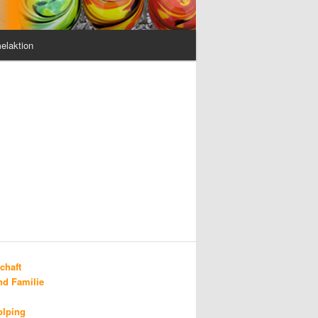
elaktion
chaft
d Familie
olping