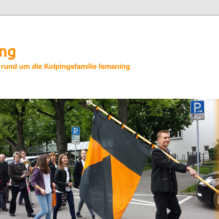
ing
 rund um die Kolpingsfamilie Ismaning