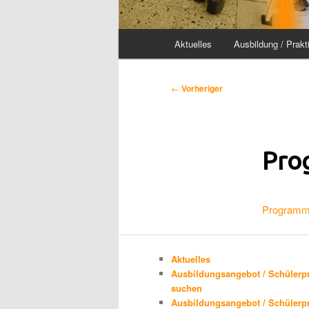
Hauptmenü
Aktuelles
Ausbildung / Prakt
Beitragsnavigation
←
Vorheriger
Pro
Programm_
Aktuelles
Ausbildungsangebot / Schülerp
suchen
Ausbildungsangebot / Schülerp