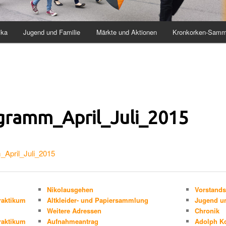
ika
Jugend und Familie
Märkte und Aktionen
Kronkorken-Samm
gramm_April_Juli_2015
April_Juli_2015
Nikolausgehen
Vorstands
raktikum
Altkleider- und Papiersammlung
Jugend un
Weitere Adressen
Chronik
raktikum
Aufnahmeantrag
Adolph K