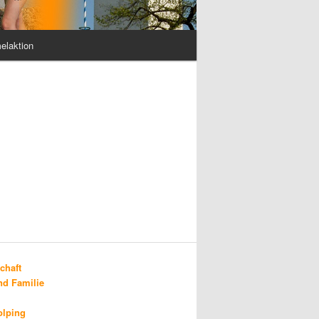
elaktion
chaft
d Familie
olping