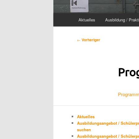
Hauptmenü
Aktuelles
Ausbildung / Prakt
Beitragsnavigation
←
Vorheriger
Pro
Programm
Aktuelles
Ausbildungsangebot / Schülerp
suchen
Ausbildungsangebot / Schülerp