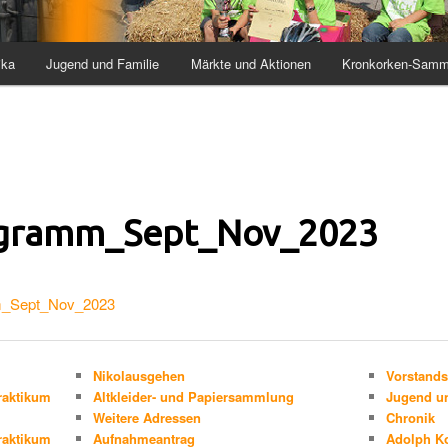
ika
Jugend und Familie
Märkte und Aktionen
Kronkorken-Samm
gramm_Sept_Nov_2023
_Sept_Nov_2023
Nikolausgehen
Vorstands
raktikum
Altkleider- und Papiersammlung
Jugend un
Weitere Adressen
Chronik
raktikum
Aufnahmeantrag
Adolph K