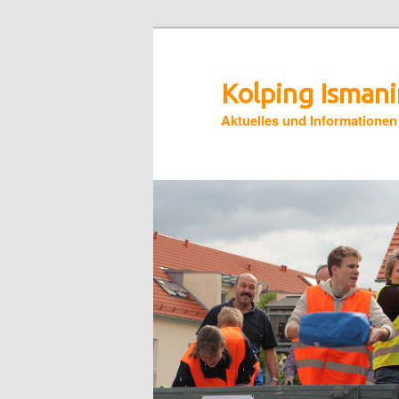
Zum
primären
Inhalt
Kolping Isman
springen
Aktuelles und Informationen