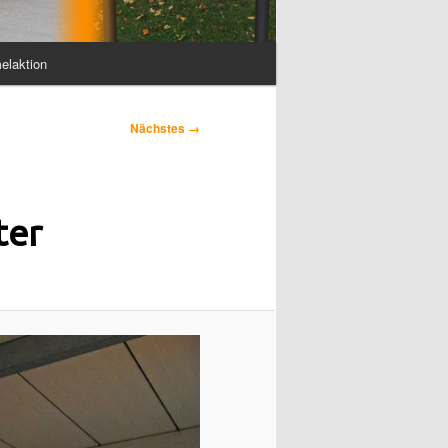
elaktion
Nächstes →
ter