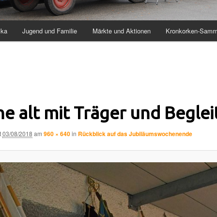
ika
Jugend und Familie
Märkte und Aktionen
Kronkorken-Samm
e alt mit Träger und Beglei
t
03/08/2018
am
960 × 640
in
Rückblick auf das Jubiläumswochenende