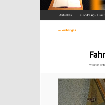
Hauptmenü
Aktuelles
Ausbildung / Prakt
Bilder-
← Vorheriges
Navigation
Fahn
Veröffentlich