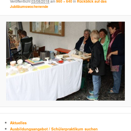
Veröffentlicht
03/08/2018
am
960 × 640
in
Rückblick auf das
Jubiläumswochenende
Aktuelles
Ausbildungsangebot / Schülerpraktikum suchen