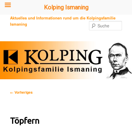
Kolping Ismaning
Zum
Aktuelles und Informationen rund um die Kolpingsfamilie
primären
Ismaning
Such
Inhalt
springen
Bilder-
← Vorheriges
Navigation
Töpfern