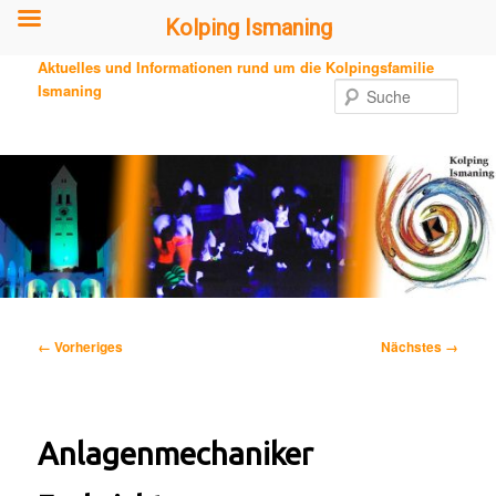
Kolping Ismaning
Zum
Aktuelles und Informationen rund um die Kolpingsfamilie
primären
Ismaning
Such
Inhalt
springen
Bilder-
← Vorheriges
Nächstes →
Navigation
Anlagenmechaniker