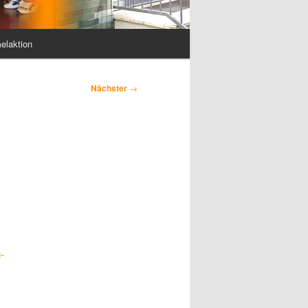
elaktion
Nächster
→
-