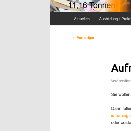
Hauptmenü
Aktuelles
Ausbildung / Prakt
Beitragsnavigation
←
Vorheriger
Auf
Veröffentlic
Sie wollen
Dann fülle
ismaning.
oder posta