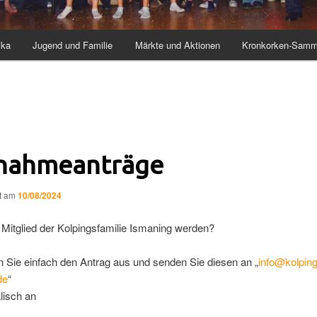
ika
Jugend und Familie
Märkte und Aktionen
Kronkorken-Samm
nahmeanträge
ht am
10/08/2024
 Mitglied der Kolpingsfamilie Ismaning werden?
n Sie einfach den Antrag aus und senden Sie diesen an „
info@kolping
de
“
lisch an