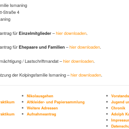
milie Ismaning
t-Straße 4
aning
ntrag für
Einzelmitglieder
–
hier downloaden
.
ntrag für
Ehepaare und Familien
–
hier downloaden
.
mächtigung / Lastschriftmandat –
hier downloaden
.
tzung der Kolpingsfamilie Ismaning –
hier downloaden
.
Nikolausgehen
Vorstands
raktikum
Altkleider- und Papiersammlung
Jugend un
Weitere Adressen
Chronik
raktikum
Aufnahmeantrag
Adolph K
Impress
Datenschu