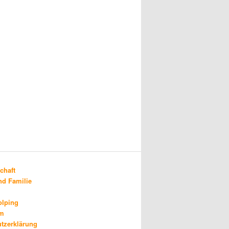
chaft
d Familie
olping
um
tzerklärung