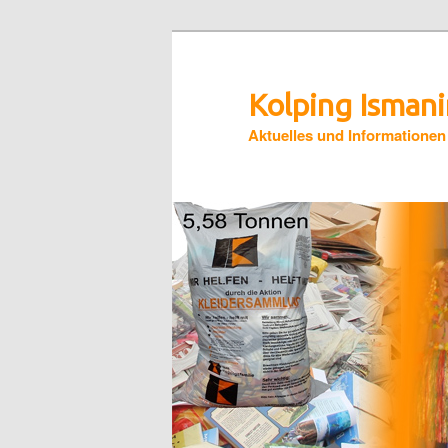
Zum
primären
Inhalt
Kolping Isman
springen
Aktuelles und Informationen