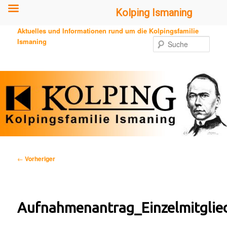
Kolping Ismaning
Zum
Aktuelles und Informationen rund um die Kolpingsfamilie
primären
Ismaning
Such
Inhalt
springen
Beitragsnavigation
←
Vorheriger
Aufnahmenantrag_Einzelmitglie