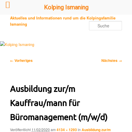
Kolping Ismaning
Zum
Aktuelles und Informationen rund um die Kolpingsfamilie
primären
Ismaning
Such
Inhalt
springen
Bilder-
← Vorheriges
Nächstes →
Navigation
Ausbildung zur/m
Kauffrau/mann für
Büromanagement (m/w/d)
Veröffentlicht
11/02/2020
am
4134 × 1293
in
Ausbildung zur/m