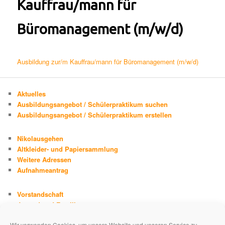
Kauffrau/mann für
Büromanagement (m/w/d)
Ausbildung zur/m Kauffrau/mann für Büromanagement (m/w/d)
Aktuelles
Ausbildungsangebot / Schülerpraktikum suchen
Ausbildungsangebot / Schülerpraktikum erstellen
Nikolausgehen
Altkleider- und Papiersammlung
Weitere Adressen
Aufnahmeantrag
Vorstandschaft
Jugend und Familie
Chronik
Wir verwenden Cookies, um unsere Website und unseren Service zu