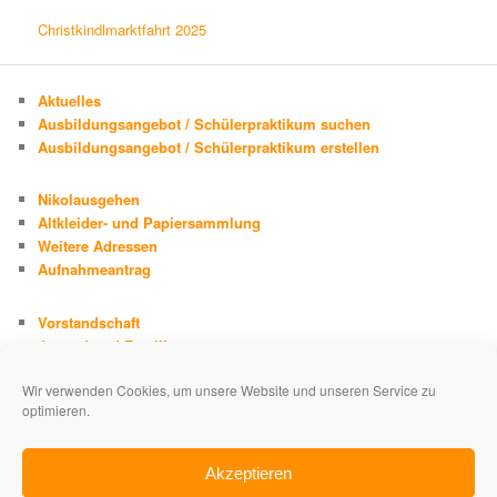
Christkindlmarktfahrt 2025
Aktuelles
Ausbildungsangebot / Schülerpraktikum suchen
Ausbildungsangebot / Schülerpraktikum erstellen
Nikolausgehen
Altkleider- und Papiersammlung
Weitere Adressen
Aufnahmeantrag
Vorstandschaft
Jugend und Familie
Chronik
Wir verwenden Cookies, um unsere Website und unseren Service zu
Adolph Kolping
optimieren.
Impressum
Datenschutzerklärung
Akzeptieren