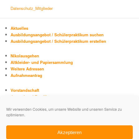
Datenschutz_Mitglieder
Aktuelles
Ausbildungsangebot / Schülerpraktikum suchen
Ausbildungsangebot / Schülerpraktikum erstellen
Nikolausgehen
Altkleider- und Papiersammlung
Weitere Adressen
Aufnahmeantrag
Vorstandschaft
Jugend und Familie
Chronik
Wir verwenden Cookies, um unsere Website und unseren Service zu
Adolph Kolping
optimieren.
Impressum
Datenschutzerklärung
Akzeptieren