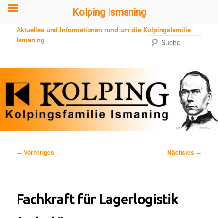
Kolping Ismaning
Zum
Aktuelles und Informationen rund um die Kolpingsfamilie
primären
Ismaning
Such
Inhalt
springen
Bilder-
← Vorheriges
Nächstes →
Navigation
Fachkraft für Lagerlogistik