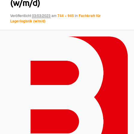
(w/m/d)
Veröffentlicht
03/03/2023
am
744 × 945
in
Fachkraft für
Lagerlogistik (w/m/d)