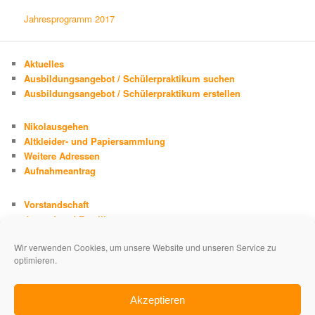
Jahresprogramm 2017
Aktuelles
Ausbildungsangebot / Schülerpraktikum suchen
Ausbildungsangebot / Schülerpraktikum erstellen
Nikolausgehen
Altkleider- und Papiersammlung
Weitere Adressen
Aufnahmeantrag
Vorstandschaft
Jugend und Familie
Chronik
Wir verwenden Cookies, um unsere Website und unseren Service zu
Adolph Kolping
optimieren.
Impressum
Datenschutzerklärung
Akzeptieren