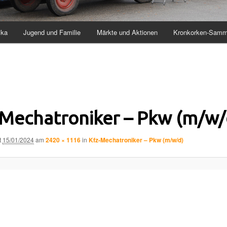
ika
Jugend und Familie
Märkte und Aktionen
Kronkorken-Samm
-Mechatroniker – Pkw (m/w/
t
15/01/2024
am
2420 × 1116
in
Kfz-Mechatroniker – Pkw (m/w/d)