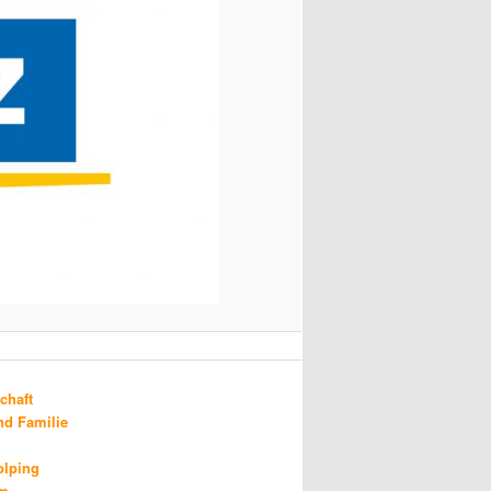
chaft
d Familie
olping
um