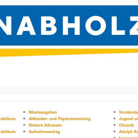
Nikolausgehen
Vorstands
raktikum
Altkleider- und Papiersammlung
Jugend un
Weitere Adressen
Chronik
raktikum
Aufnahmeantrag
Adolph K
Impress