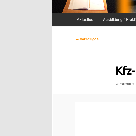
Hauptmenü
Aktuelles
Ausbildung / Prakt
Bilder-
← Vorheriges
Navigation
Kfz
Veröffentlich