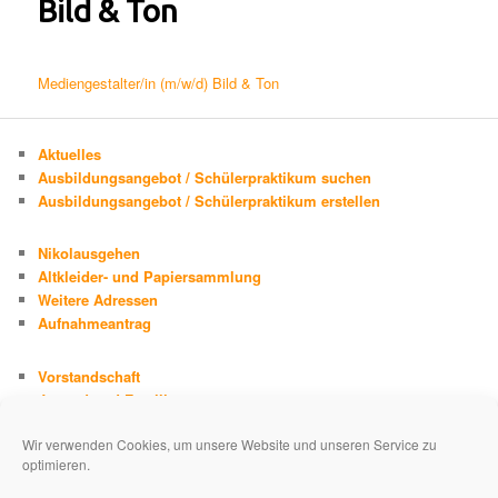
Bild & Ton
Mediengestalter/in (m/w/d) Bild & Ton
Aktuelles
Ausbildungsangebot / Schülerpraktikum suchen
Ausbildungsangebot / Schülerpraktikum erstellen
Nikolausgehen
Altkleider- und Papiersammlung
Weitere Adressen
Aufnahmeantrag
Vorstandschaft
Jugend und Familie
Chronik
Wir verwenden Cookies, um unsere Website und unseren Service zu
Adolph Kolping
optimieren.
Impressum
Datenschutzerklärung