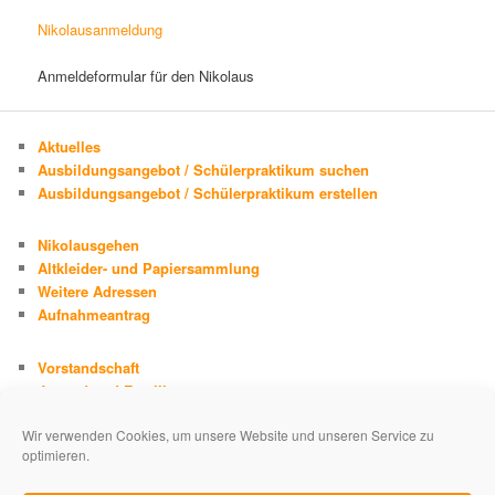
Nikolausanmeldung
Anmeldeformular für den Nikolaus
Aktuelles
Ausbildungsangebot / Schülerpraktikum suchen
Ausbildungsangebot / Schülerpraktikum erstellen
Nikolausgehen
Altkleider- und Papiersammlung
Weitere Adressen
Aufnahmeantrag
Vorstandschaft
Jugend und Familie
Chronik
Wir verwenden Cookies, um unsere Website und unseren Service zu
Adolph Kolping
optimieren.
Impressum
Datenschutzerklärung