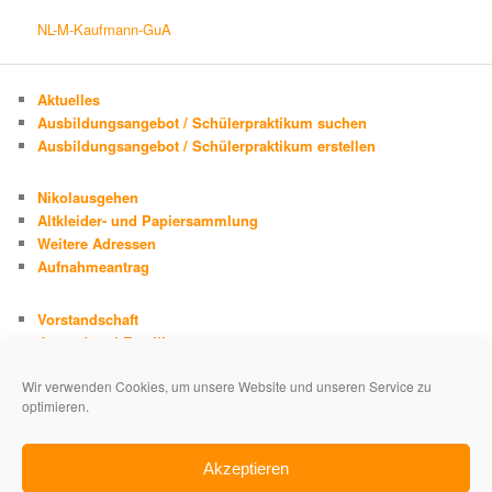
NL-M-Kaufmann-GuA
Aktuelles
Ausbildungsangebot / Schülerpraktikum suchen
Ausbildungsangebot / Schülerpraktikum erstellen
Nikolausgehen
Altkleider- und Papiersammlung
Weitere Adressen
Aufnahmeantrag
Vorstandschaft
Jugend und Familie
Chronik
Wir verwenden Cookies, um unsere Website und unseren Service zu
Adolph Kolping
optimieren.
Impressum
Datenschutzerklärung
Akzeptieren