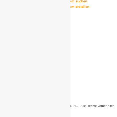
Ausbildungsangebot / Schülerpraktikum suchen
Ausbildungsangebot / Schülerpraktikum erstellen
Nikolausgehen
Altkleider- und Papiersammlung
Weitere Adressen
Aufnahmeantrag
Vorstandschaft
Jugend und Familie
Chronik
Adolph Kolping
Impressum
Datenschutzerklärung