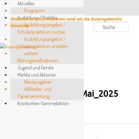
Aktuelles
Programm
Ausbildung / Praktika
Zum
Aktuelles und Informationen rund um die Kolpingsfamilie
Ausbildungsangebot /
primären
Ismaning
Such
Inhalt
Schülerpraktikum suchen
springen
Ausbildungsangebot /
Schülerpraktikum erstellen
weitere
Bildungsmaßnahmen
Beitragsnavigation
←
Vorheriger
Jugend und Familie
Märkte und Aktionen
Nikolausgehen
Altkleider- und
Programm_März_Mai_2025
Papiersammlung
Kronkorken-Sammelaktion
Programm_März_Mai_2025
Aktuelles