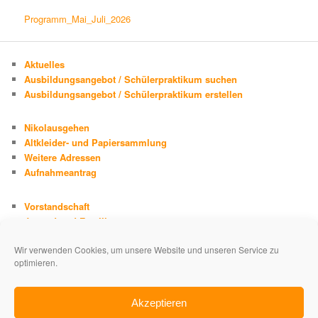
Programm_Mai_Juli_2026
Aktuelles
Ausbildungsangebot / Schülerpraktikum suchen
Ausbildungsangebot / Schülerpraktikum erstellen
Nikolausgehen
Altkleider- und Papiersammlung
Weitere Adressen
Aufnahmeantrag
Vorstandschaft
Jugend und Familie
Chronik
Wir verwenden Cookies, um unsere Website und unseren Service zu
Adolph Kolping
optimieren.
Impressum
Datenschutzerklärung
Akzeptieren