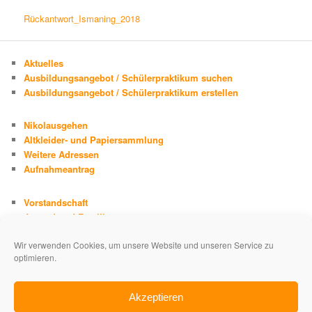
Rückantwort_Ismaning_2018
Aktuelles
Ausbildungsangebot / Schülerpraktikum suchen
Ausbildungsangebot / Schülerpraktikum erstellen
Nikolausgehen
Altkleider- und Papiersammlung
Weitere Adressen
Aufnahmeantrag
Vorstandschaft
Jugend und Familie
Chronik
Wir verwenden Cookies, um unsere Website und unseren Service zu
Adolph Kolping
optimieren.
Impressum
Datenschutzerklärung
Akzeptieren