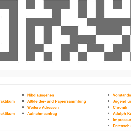
Nikolausgehen
Vorstands
raktikum
Altkleider- und Papiersammlung
Jugend un
Weitere Adressen
Chronik
raktikum
Aufnahmeantrag
Adolph K
Impress
Datenschu