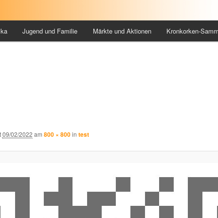
ika
Jugend und Familie
Märkte und Aktionen
Kronkorken-Samm
t
09/02/2022
am
800 × 800
in
test