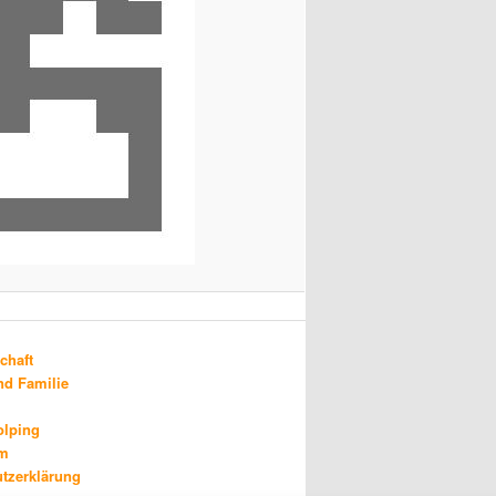
chaft
d Familie
olping
um
tzerklärung