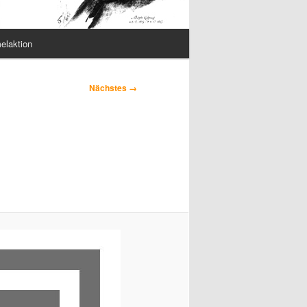
elaktion
Nächstes →