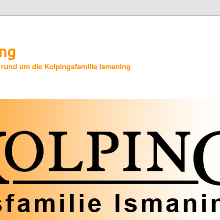
ing
 rund um die Kolpingsfamilie Ismaning