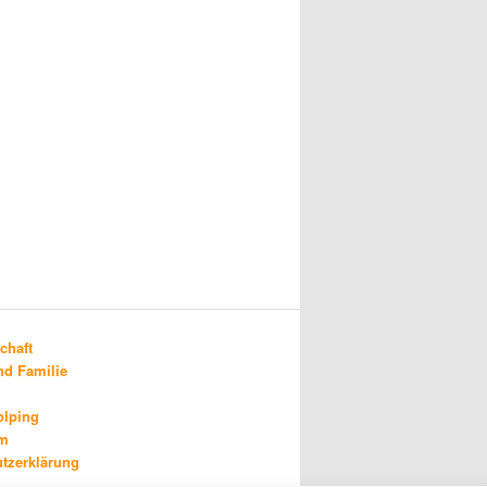
chaft
d Familie
olping
um
tzerklärung