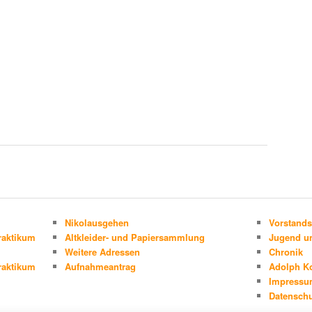
Nikolausgehen
Vorstands
raktikum
Altkleider- und Papiersammlung
Jugend un
Weitere Adressen
Chronik
raktikum
Aufnahmeantrag
Adolph K
Impress
Datenschu