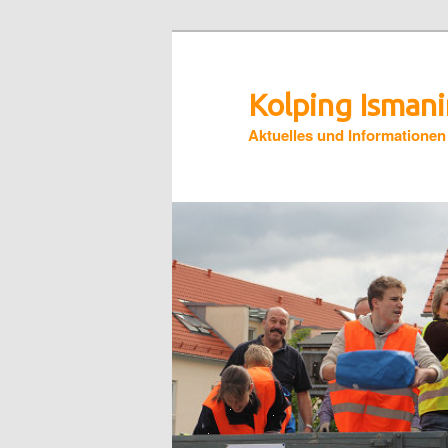
Zum
Zum
primären
sekundären
Inhalt
Inhalt
Kolping Isman
springen
springen
Aktuelles und Informationen