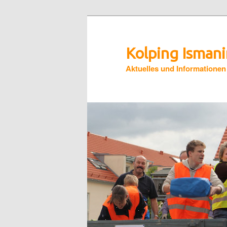
Zum
primären
Inhalt
Kolping Isman
springen
Aktuelles und Informationen