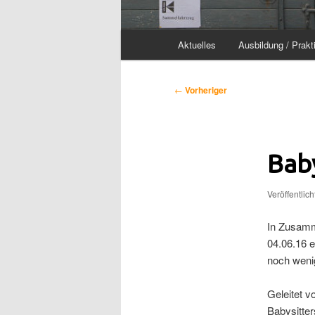
Hauptmenü
Aktuelles
Ausbildung / Prakt
Beitragsnavigation
←
Vorheriger
Bab
Veröffentlic
In Zusamm
04.06.16 e
noch wenig
Geleitet v
Babysitter