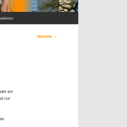
elaktion
Nächster
→
ndet am
nd nur
nes