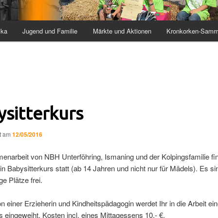
ika
Jugend und Familie
Märkte und Aktionen
Kronkorken-Samm
ysitterkurs
ht am
12/05/2016
enarbeit von NBH Unterföhring, Ismaning und der Kolpingsfamilie fi
in Babysitterkurs statt (ab 14 Jahren und nicht nur für Mädels). Es si
e Plätze frei.
on einer Erzieherin und Kindheitspädagogin werdet Ihr in die Arbeit ei
s eingeweiht, Kosten incl. eines Mittagessens 10,- €.