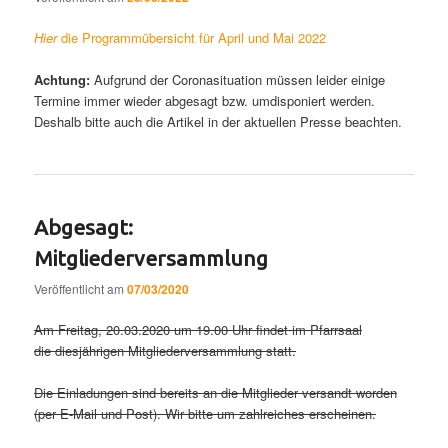
Hier
die Programmübersicht für April und Mai 2022
Achtung:
Aufgrund der Coronasituation müssen leider einige
Termine immer wieder abgesagt bzw. umdisponiert werden.
Deshalb bitte auch die Artikel in der aktuellen Presse beachten.
Abgesagt:
Mitgliederversammlung
Veröffentlicht am
07/03/2020
Am Freitag, 20.03.2020 um 19.00 Uhr findet im Pfarrsaal
die diesjährigen Mitgliederversammlung statt.
Die Einladungen sind bereits an die Mitglieder versandt worden
(per E-Mail und Post). Wir bitte um zahlreiches erscheinen.