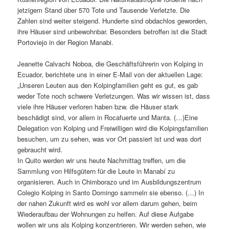
jetzigem Stand über 570 Tote und Tausende Verletzte. Die
Zahlen sind weiter steigend. Hunderte sind obdachlos geworden,
ihre Häuser sind unbewohnbar. Besonders betroffen ist die Stadt
Portoviejo in der Region Manabi.
Jeanette Calvachi Noboa, die Geschäftsführerin von Kolping in
Ecuador, berichtete uns in einer E-Mail von der aktuellen Lage:
„Unseren Leuten aus den Kolpingfamilien geht es gut, es gab
weder Tote noch schwere Verletzungen. Was wir wissen ist, dass
viele ihre Häuser verloren haben bzw. die Häuser stark
beschädigt sind, vor allem in Rocafuerte und Manta. (…)Eine
Delegation von Kolping und Freiwilligen wird die Kolpingsfamilien
besuchen, um zu sehen, was vor Ort passiert ist und was dort
gebraucht wird.
In Quito werden wir uns heute Nachmittag treffen, um die
Sammlung von Hilfsgütern für die Leute in Manabí zu
organisieren. Auch in Chimborazo und im Ausbildungszentrum
Colegio Kolping in Santo Domingo sammeln sie ebenso. (…) In
der nahen Zukunft wird es wohl vor allem darum gehen, beim
Wiederaufbau der Wohnungen zu helfen. Auf diese Aufgabe
wollen wir uns als Kolping konzentrieren. Wir werden sehen, wie