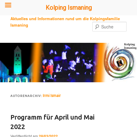
Kolping Ismaning
Zum
Zum
Aktuelles und Informationen rund um die Kolpingsfamilie
primären
sekundären
Ismaning
Such
Inhalt
Inhalt
springen
springen
Irmi Ismair
AUTORENARCHIV:
Programm für April und Mai
2022
Veröffentlicht am
28/03/2022