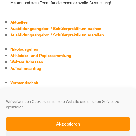
Maurer und sein Team für die eindrucksvolle Ausstellung!
Aktuelles
Ausbildungsangebot / Schülerpraktikum suchen
Ausbildungsangebot / Schülerpraktikum erstellen
Nikolausgehen
Altkleider- und Papiersammlung
Weitere Adressen
Aufnahmeantrag
Vorstandschaft
Jugend und Familie
Chronik
Wir verwenden Cookies, um unsere Website und unseren Service zu
Adolph Kolping
optimieren.
Impressum
Datenschutzerklärung
Akzeptieren