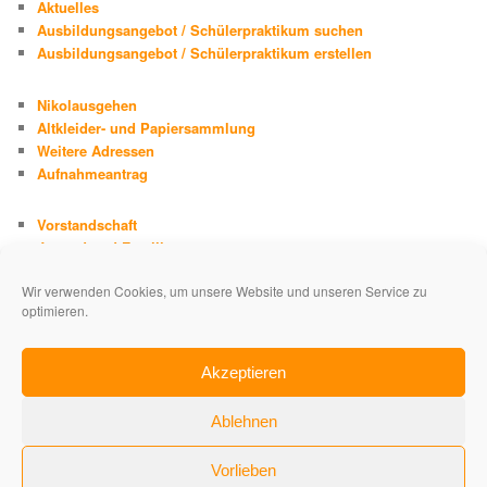
Aktuelles
Ausbildungsangebot / Schülerpraktikum suchen
Ausbildungsangebot / Schülerpraktikum erstellen
Nikolausgehen
Altkleider- und Papiersammlung
Weitere Adressen
Aufnahmeantrag
Vorstandschaft
Jugend und Familie
Chronik
Wir verwenden Cookies, um unsere Website und unseren Service zu
Adolph Kolping
optimieren.
Impressum
Datenschutzerklärung
Akzeptieren
Ablehnen
Vorlieben