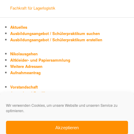
Fachkraft für Lagerlogistik
Aktuelles
Ausbildungsangebot / Schülerpraktikum suchen
Ausbildungsangebot / Schülerpraktikum erstellen
Nikolausgehen
Altkleider- und Papiersammlung
Weitere Adressen
Aufnahmeantrag
Vorstandschaft
Jugend und Familie
Chronik
Wir verwenden Cookies, um unsere Website und unseren Service zu
Adolph Kolping
optimieren.
Impressum
Datenschutzerklärung
Akzeptieren