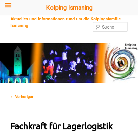
Kolping Ismaning
Zum
Aktuelles und Informationen rund um die Kolpingsfamilie
primären
Ismaning
Such
Inhalt
springen
Beitragsnavigation
←
Vorheriger
Fachkraft für Lagerlogistik