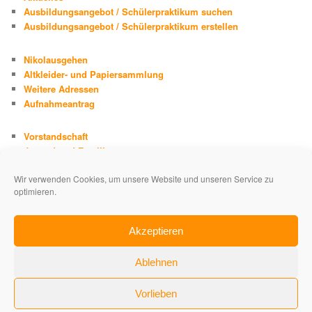
Ausbildungsangebot / Schülerpraktikum suchen
Ausbildungsangebot / Schülerpraktikum erstellen
Nikolausgehen
Altkleider- und Papiersammlung
Weitere Adressen
Aufnahmeantrag
Vorstandschaft
Jugend und Familie
Chronik
Wir verwenden Cookies, um unsere Website und unseren Service zu
Adolph Kolping
optimieren.
Impressum
Datenschutzerklärung
Akzeptieren
Ablehnen
Vorlieben