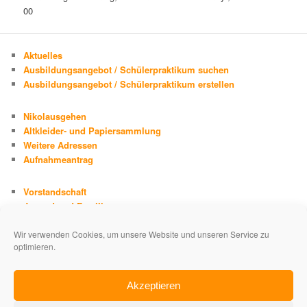
00
Aktuelles
Ausbildungsangebot / Schülerpraktikum suchen
Ausbildungsangebot / Schülerpraktikum erstellen
Nikolausgehen
Altkleider- und Papiersammlung
Weitere Adressen
Aufnahmeantrag
Vorstandschaft
Jugend und Familie
Chronik
Wir verwenden Cookies, um unsere Website und unseren Service zu
Adolph Kolping
optimieren.
Impressum
Datenschutzerklärung
Akzeptieren