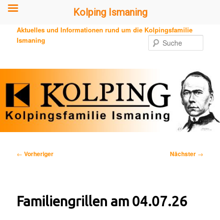
Kolping Ismaning
Zum
Aktuelles und Informationen rund um die Kolpingsfamilie
primären
Ismaning
Such
Inhalt
springen
Beitragsnavigation
←
Vorheriger
Nächster
→
Familiengrillen am 04.07.26