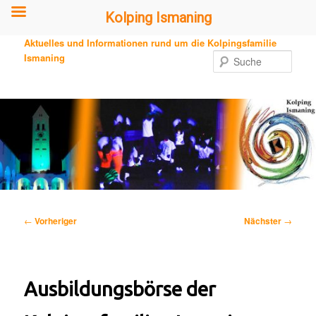
Kolping Ismaning
Zum
Aktuelles und Informationen rund um die Kolpingsfamilie
primären
Ismaning
Such
Inhalt
springen
Beitragsnavigation
←
Vorheriger
Nächster
→
Ausbildungsbörse der