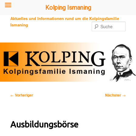
Kolping Ismaning
Zum
Aktuelles und Informationen rund um die Kolpingsfamilie
primären
Ismaning
Such
Inhalt
springen
Beitragsnavigation
←
Vorheriger
Nächster
→
Ausbildungsbörse